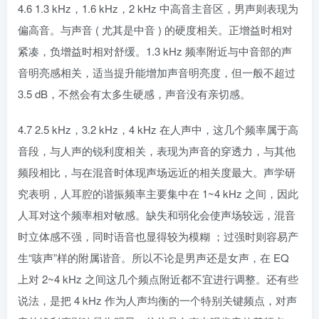
4.6 1.3 kHz，1.6 kHz，2 kHz 中高音主音区，男声则表现为
偏高音。与声音 ( 尤其是中音 ) 的硬度相关。正增益时相对
紧凑，负增益时相对舒缓。1.3 kHz 频率附近与中音部的声
音明亮感相关，适当提升能增加声音明亮度，但一般不超过
3.5 dB，不然会有太多生硬感，声音没有亲切感。
4.7 2.5 kHz，3.2 kHz，4 kHz 在人声中，这几个频率属于高
音段，与人声的锐利度相关，表现为声音的穿透力，与其他
频段相比，与在混音时体现声场远近的相关度最大。声学研
究表明，人耳腔的谐振频率主要集中在 1~4 kHz 之间，因此
人耳对这个频率相对敏感。缺失和弱化会使声场较远，混音
时立体感不强，同时语音也显得较为模糊 ；过强时则容易产
生“咳声”样的附属谐音。所以不论是男声还是女声，在 EQ
上对 2~4 kHz 之间这几个频点附近都不宜进行调整。还有些
说法，是把 4 kHz 作为人声均衡的一个特别关键频点，对声