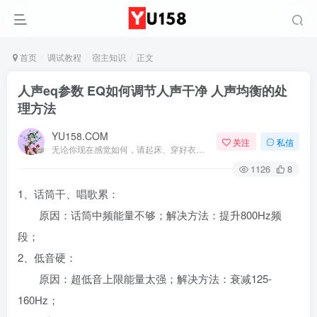
首页
调试教程
宿主知识
正文
人声eq参数 EQ如何调节人声干净 人声均衡的处
理方法
YU158.COM
关注
私信
无论你现在感觉如何，请起床、穿好衣服然后为你的梦想而奋斗
1126
8
1、话筒干、唱歌累：
原因：话筒中频能量不够；解决方法：提升800Hz频
段；
2、低音硬：
原因：超低音上限能量太强；解决方法：衰减125-
160Hz；