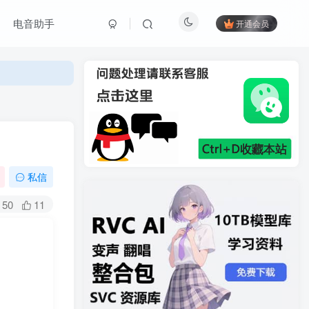
电音助手
开通会员
私信
50
11