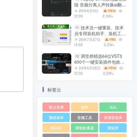
陆 音频分离人声转换ai翻唱
支持50系显卡 一键安装
26年6月3日
10
Y币
WiN
22:39
2.3W+
技术员一键重装、技术
11
员专用装机助手、装机工
具、电脑系统装机软件丶一
26年7月27日
5
Y币
键安装系统
15:33
2.2W+
Win7/win8/win10/WIN11
调音师精选64位VST3
12
600个一键安装插件包效果
器集合10G WiN
24年6月28日
10
Y币
23:32
2.2W+
标签云
鼓点音源
魅声
马头
预设采样
音频工具
音源音色库
雅马哈
限制效果器
阿波罗