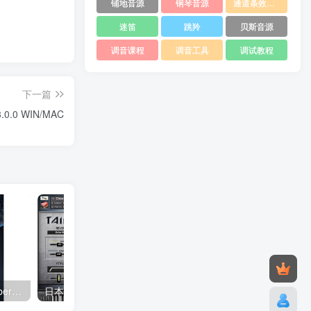
铺地音源
钢琴音源
通道条效果器
迷笛
跳羚
贝斯音源
调音课程
调音工具
调试教程
下一篇
0.0 WIN/MAC
最强综合音源完整版 Steinberg HALion 6 v6.4.30 WIN/MOSX音色库
日本太鼓音色 2 Nine Volt Audio Taiko 2 Windows/MacOS 康泰克音色