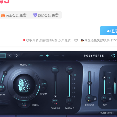
Y币
免费
免费
黄金会员
超级会员
登
收取为资源整理服务费,永久免费下载!
网盘链接失效联系QQ:293