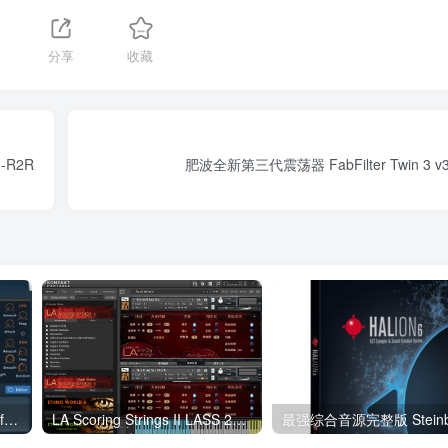
1
分享
收藏
0-R2R
肥波全新第三代震荡器 FabFilter Twin 3 v3.
音频合成器 Klevgrand Tomofon v1.0.0 WIN
LA Scoring Strings II LASS 2代弦乐终极汉化版提琴软音源音色库 Windows/MacOS 康泰克音色