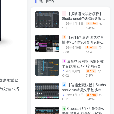
热门推荐
【多轨聊天唱歌模板】
1
Studio one6/7/8精调效果包
多种效果模式 声卡调试好直
26年1月18日
15
Y币
播预设模板
20:11
8.4W+
独家制作 最新调试混音
2
插件包64位VST3 可选路径
一键安装550个效果器合集
26年5月6日
10
Y币
v3.0 WiN 支持定制
10:20
7.5W+
最新抖音同款 疯歌音效
3
平台效果包 120个精调音效
包+软件自带170个音效
26年8月2日
8
Y币
+600个插件 带安装教程全
00:02
7.4W+
滤波器重塑
套
【智能土豪模板】Studio
4
号处理成各
one6/7/8精调效果包 多种效
果模式可选 声卡调试好预设
26年4月18日
10
Y币
带插件全套文件
00:11
6.4W+
Cubase13/14/15精调效
5
果包 带机架插件预设模板