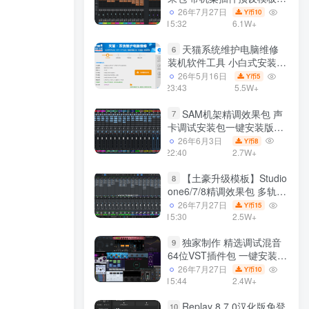
声卡调试好效果工程文件
26年7月27日
10
Y币
15:32
6.1W+
天猫系统维护电脑维修
6
装机软件工具 小白式安装
完全一键安装系统 电脑系统
26年5月16日
5
Y币
装机软件 一键重装系统
23:43
5.5W+
win7/win8/win10/win11/
SAM机架精调效果包 声
7
卡调试安装包一键安装版模
板 带插件预设效果文件
26年6月3日
8
Y币
22:40
2.7W+
【土豪升级模板】Studio
8
one6/7/8精调效果包 多轨道
效果模式可选 声卡调试好预
26年7月27日
15
Y币
设模板 带插件全套文件
15:30
2.5W+
独家制作 精选调试混音
9
64位VST插件包 一键安装
600个效果器合集v2.0 WiN
26年7月27日
10
Y币
支持定制
15:44
2.4W+
Replay 8.7.0汉化版免登
10