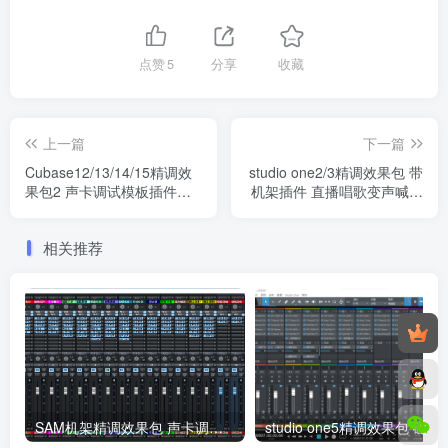
点赞
5
分享
收藏
上一篇
下一篇
Cubase12/13/14/15精调效
studio one2/3精调效果包 带
果包2 声卡调试模板插件预
机架插件 直播唱歌变声喊麦
设文件
声卡精调预设模板 带全套文
件
相关推荐
SAM机架精调效果包 声卡调试安装包一键安装版模板 带插件预设效果文件
studio one5精调效果包 磁性闷声 