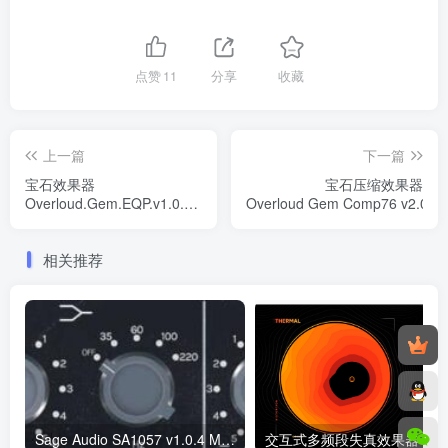
点赞
11
分享
收藏
上一篇
下一篇
宝石效果器
宝石压缩效果器
Overloud.Gem.EQP.v1.0.1.Incl.Keygen-
Overloud Gem Comp76 v2.0.8 
R2R WIN
相关推荐
Sage Audio SA1057 v1.0.4 MacOS
交互式多频