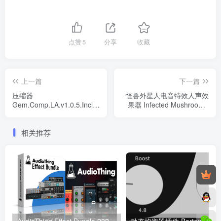
点赞
5
分享
收藏
上一篇
下一篇
压缩器
怪兽外星人电音特效人声效
Gem.Comp.LA.v1.0.5.Incl.Keygen-
果器 Infected Mushroom -
R2R WIN
Manipulator WIN
相关推荐
AudioThing Effect Bundle 2023.6 CE WiN
动态