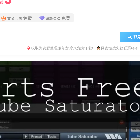
Y币
免费
免费
黄金会员
超级会员
登
收取为资源整理服务费,永久免费下载!
网盘链接失效联系QQ:293