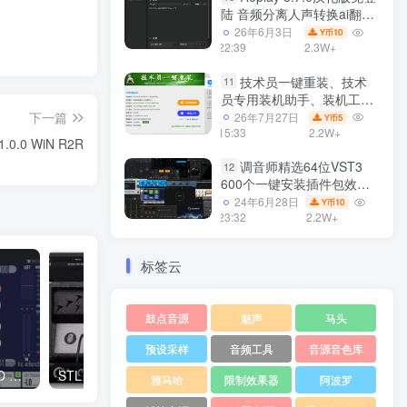
陆 音频分离人声转换ai翻唱
支持50系显卡 一键安装
26年6月3日
10
Y币
WiN
22:39
2.3W+
技术员一键重装、技术
11
员专用装机助手、装机工
具、电脑系统装机软件丶一
下一篇
26年7月27日
5
Y币
键安装系统
15:33
2.2W+
.0.0 WiN R2R
Win7/win8/win10/WIN11
调音师精选64位VST3
12
600个一键安装插件包效果
器集合10G WiN
24年6月28日
10
Y币
23:32
2.2W+
标签云
鼓点音源
魅声
马头
预设采样
音频工具
音源音色库
TC Electronic MD3 MD4HD WIN
STL Tones Tonality Will Putney v2.0.2 Incl Patched and Keygen-R2R WiN
雅马哈
限制效果器
阿波罗