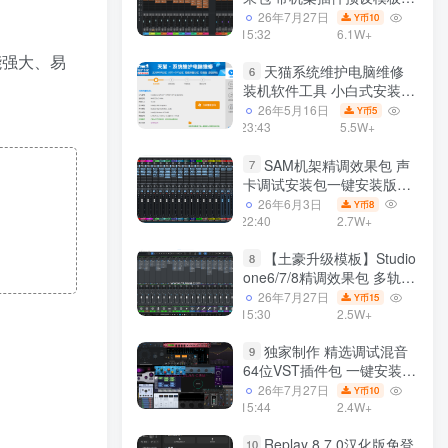
声卡调试好效果工程文件
26年7月27日
10
Y币
15:32
6.1W+
功能强大、易
天猫系统维护电脑维修
6
装机软件工具 小白式安装
完全一键安装系统 电脑系统
26年5月16日
5
Y币
装机软件 一键重装系统
23:43
5.5W+
win7/win8/win10/win11/
SAM机架精调效果包 声
7
卡调试安装包一键安装版模
板 带插件预设效果文件
26年6月3日
8
Y币
22:40
2.7W+
【土豪升级模板】Studio
8
one6/7/8精调效果包 多轨道
效果模式可选 声卡调试好预
26年7月27日
15
Y币
设模板 带插件全套文件
15:30
2.5W+
独家制作 精选调试混音
9
64位VST插件包 一键安装
600个效果器合集v2.0 WiN
26年7月27日
10
Y币
支持定制
15:44
2.4W+
Replay 8.7.0汉化版免登
10