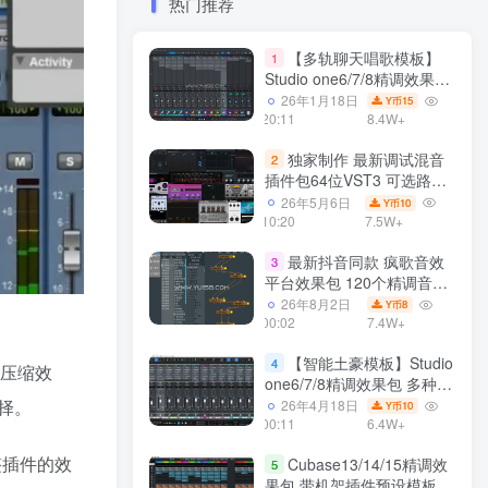
热门推荐
【多轨聊天唱歌模板】
1
Studio one6/7/8精调效果包
多种效果模式 声卡调试好直
26年1月18日
15
Y币
播预设模板
20:11
8.4W+
独家制作 最新调试混音
2
插件包64位VST3 可选路径
一键安装550个效果器合集
26年5月6日
10
Y币
v3.0 WiN 支持定制
10:20
7.5W+
最新抖音同款 疯歌音效
3
平台效果包 120个精调音效
包+软件自带170个音效
26年8月2日
8
Y币
+600个插件 带安装教程全
00:02
7.4W+
套
【智能土豪模板】Studio
4
压缩效
one6/7/8精调效果包 多种效
果模式可选 声卡调试好预设
择。
26年4月18日
10
Y币
带插件全套文件
00:11
6.4W+
调整插件的效
Cubase13/14/15精调效
5
果包 带机架插件预设模板