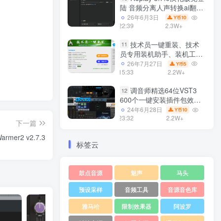
陆 音频分离人声转换ai翻唱
支持50系显卡 一键安装
26年6月3日
10
Y币
WiN
22:39
2.3W+
技术员一键重装、技术
11
员专用装机助手、装机工
具、电脑系统装机软件丶一
26年7月27日
5
Y币
键安装系统
15:33
2.2W+
Win7/win8/win10/WIN11
调音师精选64位VST3
12
600个一键安装插件包效果
器集合10G WiN
24年6月28日
10
Y币
23:32
2.2W+
下一篇
armer2 v2.7.3
标签云
鼓点音源
魅声
马头
预设采样
音频工具
音源音色库
雅马哈
限制效果器
阿波罗