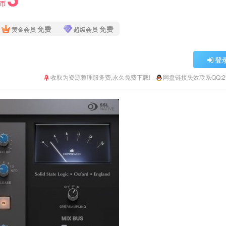
Y币
免费
免费
黄金会员
超级会员
登
收取为资源整理服务费,永久免费下载!
网盘链接失效联系QQ:293