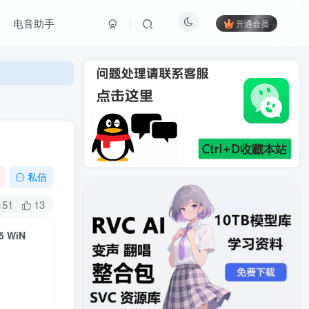
电音助手
开通会员
私信
151
13
5 WiN