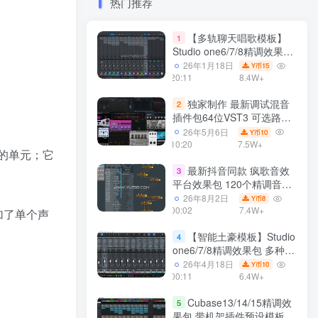
热门推荐
【多轨聊天唱歌模板】
1
Studio one6/7/8精调效果包
多种效果模式 声卡调试好直
26年1月18日
15
Y币
播预设模板
20:11
8.4W+
独家制作 最新调试混音
2
插件包64位VST3 可选路径
一键安装550个效果器合集
26年5月6日
10
Y币
v3.0 WiN 支持定制
10:20
7.5W+
单的单元；它
最新抖音同款 疯歌音效
3
平台效果包 120个精调音效
包+软件自带170个音效
26年8月2日
8
Y币
+600个插件 带安装教程全
00:02
7.4W+
增加了单个声
套
【智能土豪模板】Studio
4
one6/7/8精调效果包 多种效
果模式可选 声卡调试好预设
26年4月18日
10
Y币
带插件全套文件
00:11
6.4W+
Cubase13/14/15精调效
5
果包 带机架插件预设模板