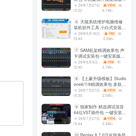
声卡调试好效果工程文件
26年7月27日
10
Y币
15:32
6.1W+
天猫系统维护电脑维修
6
装机软件工具 小白式安装
完全一键安装系统 电脑系统
26年5月16日
5
Y币
装机软件 一键重装系统
23:43
5.5W+
win7/win8/win10/win11/
SAM机架精调效果包 声
7
卡调试安装包一键安装版模
板 带插件预设效果文件
26年6月3日
8
Y币
22:40
2.7W+
【土豪升级模板】Studio
8
one6/7/8精调效果包 多轨道
效果模式可选 声卡调试好预
26年7月27日
15
Y币
设模板 带插件全套文件
15:30
2.5W+
独家制作 精选调试混音
9
64位VST插件包 一键安装
600个效果器合集v2.0 WiN
26年7月27日
10
Y币
支持定制
15:44
2.4W+
Replay 8.7.0汉化版免登
10