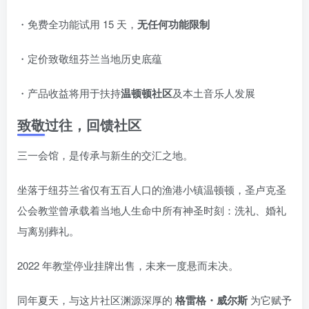
・免费全功能试用 15 天，
无任何功能限制
・定价致敬纽芬兰当地历史底蕴
・产品收益将用于扶持
温顿顿社区
及本土音乐人发展
致敬过往，回馈社区
三一会馆，是传承与新生的交汇之地。
坐落于纽芬兰省仅有五百人口的渔港小镇温顿顿，圣卢克圣
公会教堂曾承载着当地人生命中所有神圣时刻：洗礼、婚礼
与离别葬礼。
2022 年教堂停业挂牌出售，未来一度悬而未决。
同年夏天，与这片社区渊源深厚的
格雷格・威尔斯
为它赋予