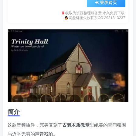
登录购买
收取为资源整理服务费,永久免费下载!
网盘链接失效联系QQ:2931813237
简介
这款音频插件，完美复刻了
古老木质教堂
里绝美的空间氛围
与近乎无穷的声音残响。