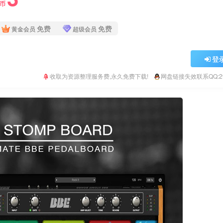
Y币
免费
免费
黄金会员
超级会员
登
收取为资源整理服务费,永久免费下载!
网盘链接失效联系QQ:293