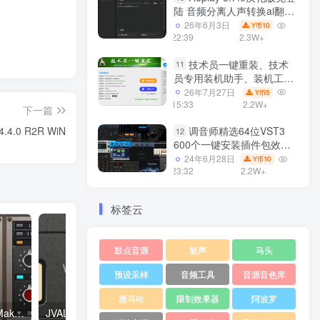
陆 音频分离人声转换ai翻唱
支持50系显卡 一键安装
26年6月3日
10
Y币
WiN
22:39
2.3W+
技术员一键重装、技术
11
员专用装机助手、装机工
具、电脑系统装机软件丶一
26年7月27日
5
Y币
键安装系统
15:33
2.2W+
下一篇
Win7/win8/win10/WIN11
调音师精选64位VST3
.4.0 R2R WiN
12
600个一键安装插件包效果
器集合10G WiN
24年6月28日
10
Y币
23:32
2.2W+
标签云
鼓点音源
魅声
马头
预设采样
音频工具
音源音色库
雅马哈
限制效果器
阿波罗
Yuri Semenov YS Stereo Makeup v1.0.1 WiN/Mac
JVAL Audio Stereoize 1.0.0 WiN