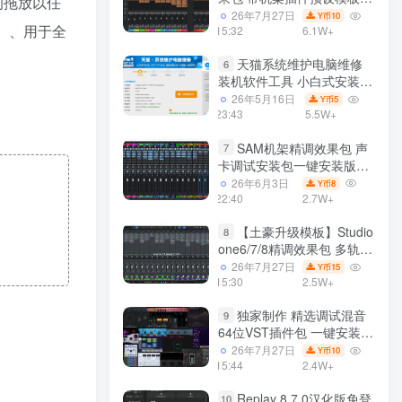
单的拖放以任
声卡调试好效果工程文件
26年7月27日
10
Y币
）、用于全
15:32
6.1W+
天猫系统维护电脑维修
6
装机软件工具 小白式安装
完全一键安装系统 电脑系统
26年5月16日
5
Y币
装机软件 一键重装系统
23:43
5.5W+
win7/win8/win10/win11/
SAM机架精调效果包 声
7
卡调试安装包一键安装版模
板 带插件预设效果文件
26年6月3日
8
Y币
22:40
2.7W+
【土豪升级模板】Studio
8
one6/7/8精调效果包 多轨道
效果模式可选 声卡调试好预
26年7月27日
15
Y币
设模板 带插件全套文件
15:30
2.5W+
独家制作 精选调试混音
9
64位VST插件包 一键安装
600个效果器合集v2.0 WiN
26年7月27日
10
Y币
支持定制
15:44
2.4W+
Replay 8.7.0汉化版免登
10