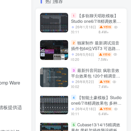
热门推荐
【多轨聊天唱歌模板】
1
Studio one6/7/8精调效果包
多种效果模式 声卡调试好直
26年1月18日
15
Y币
播预设模板
20:11
8.4W+
独家制作 最新调试混音
2
插件包64位VST3 可选路径
一键安装550个效果器合集
26年5月6日
10
Y币
v3.0 WiN 支持定制
10:20
7.5W+
最新抖音同款 疯歌音效
3
平台效果包 120个精调音效
包+软件自带170个音效
26年8月2日
p Ware
8
Y币
+600个插件 带安装教程全
00:02
7.4W+
套
【智能土豪模板】Studio
4
one6/7/8精调效果包 多种效
续踏板提供适
果模式可选 声卡调试好预设
26年4月18日
10
Y币
带插件全套文件
00:11
6.4W+
Cubase13/14/15精调效
5
果包 带机架插件预设模板