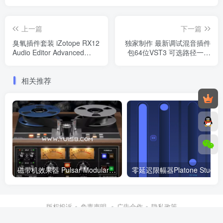
上一篇
下一篇
臭氧插件套装 iZotope RX12
独家制作 最新调试混音插件
Audio Editor Advanced
包64位VST3 可选路径一键
v12.0.0 USB MAC
安装550个效果器合集v3.0
WiN 支持定制
相关推荐
磁带机效果器 Pulsar Modular P821 MDN Tape 1.0.0 WiN
零延迟限幅器P
版权投诉
免责声明
广告合作
隐私政策
Copyright © 2026 ·
YU158.COM
·
Design By Zibll