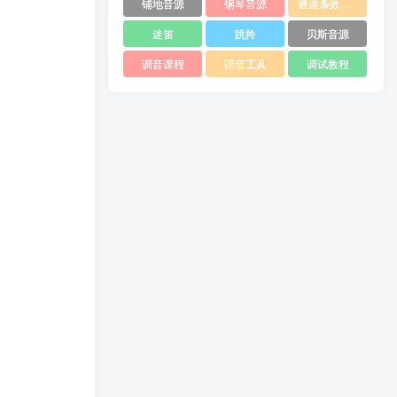
铺地音源
钢琴音源
通道条效果器
迷笛
跳羚
贝斯音源
调音课程
调音工具
调试教程