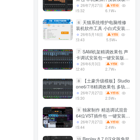
声卡调试好效果工程文件
26年7月27日
10
Y币
15:32
6.1W+
天猫系统维护电脑维修
6
装机软件工具 小白式安装
完全一键安装系统 电脑系统
26年5月16日
5
Y币
装机软件 一键重装系统
23:43
5.5W+
win7/win8/win10/win11/
SAM机架精调效果包 声
7
卡调试安装包一键安装版模
板 带插件预设效果文件
26年6月3日
8
Y币
22:40
2.7W+
【土豪升级模板】Studio
8
one6/7/8精调效果包 多轨道
效果模式可选 声卡调试好预
26年7月27日
15
Y币
设模板 带插件全套文件
15:30
2.5W+
独家制作 精选调试混音
9
64位VST插件包 一键安装
600个效果器合集v2.0 WiN
26年7月27日
10
Y币
支持定制
15:44
2.4W+
Replay 8.7.0汉化版免登
10