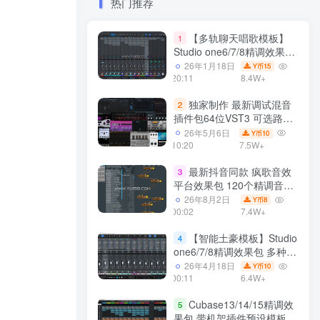
热门推荐
【多轨聊天唱歌模板】
1
Studio one6/7/8精调效果包
多种效果模式 声卡调试好直
26年1月18日
15
Y币
播预设模板
20:11
8.4W+
独家制作 最新调试混音
2
插件包64位VST3 可选路径
一键安装550个效果器合集
26年5月6日
10
Y币
v3.0 WiN 支持定制
10:20
7.5W+
最新抖音同款 疯歌音效
3
平台效果包 120个精调音效
包+软件自带170个音效
26年8月2日
8
Y币
+600个插件 带安装教程全
00:02
7.4W+
套
【智能土豪模板】Studio
4
one6/7/8精调效果包 多种效
果模式可选 声卡调试好预设
26年4月18日
10
Y币
带插件全套文件
00:11
6.4W+
Cubase13/14/15精调效
5
果包 带机架插件预设模板