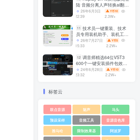
陆 音频分离人声转换ai翻唱
支持50系显卡 一键安装
26年6月3日
10
Y币
WiN
22:39
2.3W+
技术员一键重装、技术
11
员专用装机助手、装机工
具、电脑系统装机软件丶一
26年7月27日
5
Y币
键安装系统
15:33
2.2W+
Win7/win8/win10/WIN11
调音师精选64位VST3
12
600个一键安装插件包效果
器集合10G WiN
24年6月28日
10
Y币
23:32
2.2W+
标签云
鼓点音源
魅声
马头
预设采样
音频工具
音源音色库
雅马哈
限制效果器
阿波罗