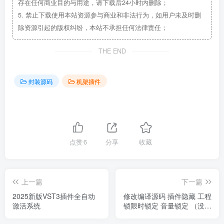
存在任何商业目的与用途，请下载后24小时内删除；
5.
禁止下载使用本站资源参与商业和非法行为，如用户未及时删
除资源引起的版权纠纷，本站不承担任何法律责任；
THE END
封装源码
机架插件
点赞
6
分享
收藏
上一篇
下一篇
2025新版VST3插件全自动
修改编译源码 插件隐藏 工程
激活系统
锁限时锁定 音量锁定 （没任
何用处 只限研究学习）