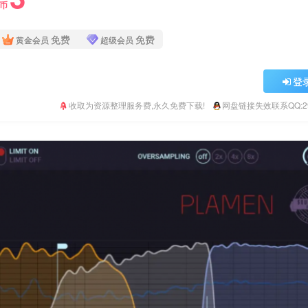
Y币
免费
免费
黄金会员
超级会员
登
收取为资源整理服务费,永久免费下载!
网盘链接失效联系QQ:293