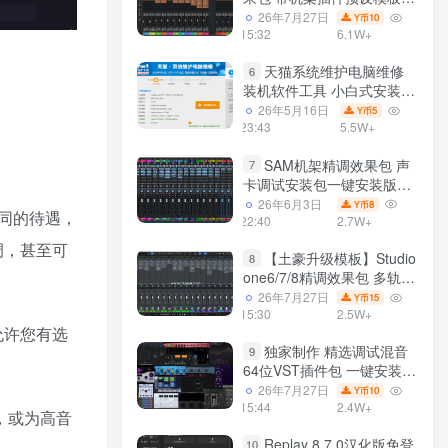
声卡调试好效果工程文件
26年7月27日
10
Y币
15:32
6.1W+
天猫系统维护电脑维修
6
装机软件工具 小白式安装
完全一键安装系统 电脑系统
26年5月16日
5
Y币
装机软件 一键重装系统
23:43
5.5W+
win7/win8/win10/win11/
SAM机架精调效果包 声
7
卡调试安装包一键安装版模
板 带插件预设效果文件
26年6月3日
8
Y币
同的待遇，
22:40
2.7W+
调，甚至可
【土豪升级模板】Studio
8
one6/7/8精调效果包 多轨道
效果模式可选 声卡调试好预
26年7月27日
15
Y币
设模板 带插件全套文件
15:30
2.5W+
允许您有选
独家制作 精选调试混音
9
64位VST插件包 一键安装
600个效果器合集v2.0 WiN
26年7月27日
10
Y币
支持定制
15:44
2.4W+
，或为高音
Replay 8.7.0汉化版免登
10