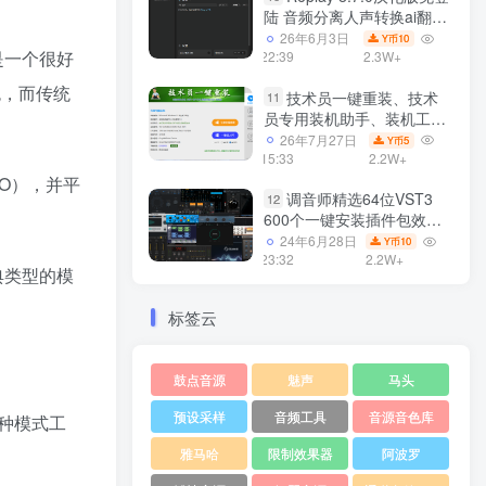
陆 音频分离人声转换ai翻唱
支持50系显卡 一键安装
26年6月3日
10
Y币
是一个很好
WiN
22:39
2.3W+
色，而传统
技术员一键重装、技术
11
员专用装机助手、装机工
具、电脑系统装机软件丶一
26年7月27日
5
Y币
键安装系统
15:33
2.2W+
Win7/win8/win10/WIN11
O），并平
调音师精选64位VST3
12
600个一键安装插件包效果
器集合10G WiN
24年6月28日
10
Y币
23:32
2.2W+
典类型的模
标签云
鼓点音源
魅声
马头
预设采样
音频工具
音源音色库
种模式工
雅马哈
限制效果器
阿波罗