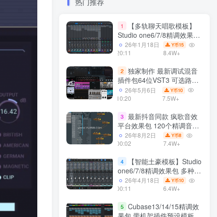
热门推荐
【多轨聊天唱歌模板】
1
Studio one6/7/8精调效果包
多种效果模式 声卡调试好直
26年1月18日
15
Y币
播预设模板
20:11
8.4W+
独家制作 最新调试混音
2
插件包64位VST3 可选路径
一键安装550个效果器合集
26年5月6日
10
Y币
v3.0 WiN 支持定制
10:20
7.5W+
最新抖音同款 疯歌音效
3
平台效果包 120个精调音效
包+软件自带170个音效
26年8月2日
8
Y币
+600个插件 带安装教程全
00:02
7.4W+
套
【智能土豪模板】Studio
4
one6/7/8精调效果包 多种效
果模式可选 声卡调试好预设
26年4月18日
10
Y币
带插件全套文件
00:11
6.4W+
Cubase13/14/15精调效
5
果包 带机架插件预设模板