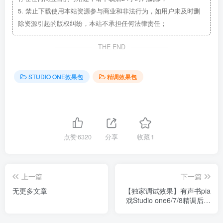
5.
禁止下载使用本站资源参与商业和非法行为，如用户未及时删
除资源引起的版权纠纷，本站不承担任何法律责任；
THE END
STUDIO ONE效果包
精调效果包
点赞
6320
分享
收藏
1
上一篇
下一篇
无更多文章
【独家调试效果】有声书pia
戏Studio one6/7/8精调后期
配音多模式可选 声卡调试好
预设模板 带全套文件