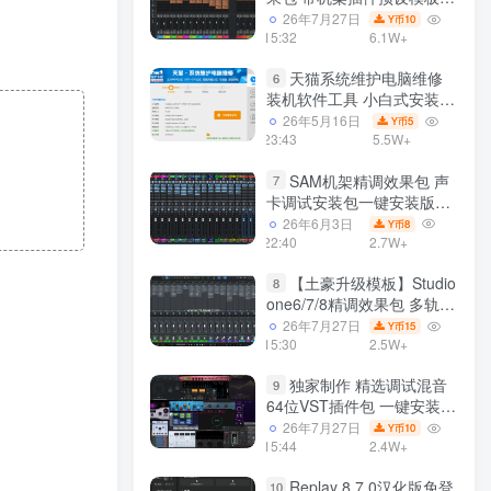
声卡调试好效果工程文件
26年7月27日
10
Y币
15:32
6.1W+
天猫系统维护电脑维修
6
装机软件工具 小白式安装
完全一键安装系统 电脑系统
26年5月16日
5
Y币
装机软件 一键重装系统
23:43
5.5W+
win7/win8/win10/win11/
SAM机架精调效果包 声
7
卡调试安装包一键安装版模
板 带插件预设效果文件
26年6月3日
8
Y币
22:40
2.7W+
【土豪升级模板】Studio
8
one6/7/8精调效果包 多轨道
效果模式可选 声卡调试好预
26年7月27日
15
Y币
设模板 带插件全套文件
15:30
2.5W+
独家制作 精选调试混音
9
64位VST插件包 一键安装
600个效果器合集v2.0 WiN
26年7月27日
10
Y币
支持定制
15:44
2.4W+
Replay 8.7.0汉化版免登
10