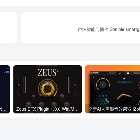
声波智能门插件 Sonible smartgat
Calloga Unshuffle v1.0.0 WiN/Mac/Linux
Zeus EFX Plugin 1.0.0 Win/MacOS