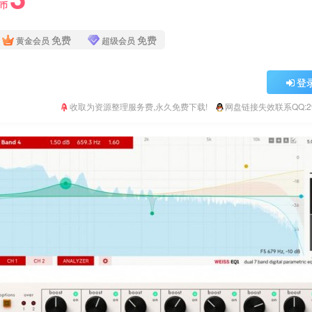
Y币
免费
免费
黄金会员
超级会员
登
收取为资源整理服务费,永久免费下载!
网盘链接失效联系QQ:293