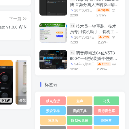
陆 音频分离人声转换ai翻唱
支持50系显卡 一键安装
26年6月3日
10
Y币
WiN
22:39
2.3W+
下一篇
技术员一键重装、技术
11
e v1.0.0 WIN
员专用装机助手、装机工
具、电脑系统装机软件丶一
26年7月27日
5
Y币
键安装系统
15:33
2.2W+
Win7/win8/win10/WIN11
调音师精选64位VST3
12
600个一键安装插件包效果
器集合10G WiN
24年6月28日
10
Y币
23:32
2.2W+
标签云
全新AI人声混音效果器 iZotope Nectar Advanced v4.0.0 WIN（新增R2R版）
磁带饱和效果器 Wavesfactory Cassette v1.0.6 WIN
鼓点音源
魅声
马头
预设采样
音频工具
音源音色库
雅马哈
限制效果器
阿波罗