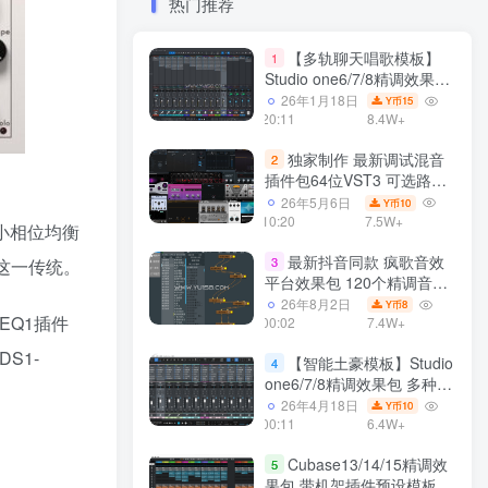
热门推荐
【多轨聊天唱歌模板】
1
Studio one6/7/8精调效果包
多种效果模式 声卡调试好直
26年1月18日
15
Y币
播预设模板
20:11
8.4W+
独家制作 最新调试混音
2
插件包64位VST3 可选路径
一键安装550个效果器合集
26年5月6日
10
Y币
v3.0 WiN 支持定制
10:20
7.5W+
最小相位均衡
最新抖音同款 疯歌音效
3
了这一传统。
平台效果包 120个精调音效
包+软件自带170个音效
26年8月2日
8
Y币
EQ1插件
+600个插件 带安装教程全
00:02
7.4W+
套
S1-
【智能土豪模板】Studio
4
one6/7/8精调效果包 多种效
果模式可选 声卡调试好预设
26年4月18日
10
Y币
带插件全套文件
00:11
6.4W+
Cubase13/14/15精调效
5
果包 带机架插件预设模板