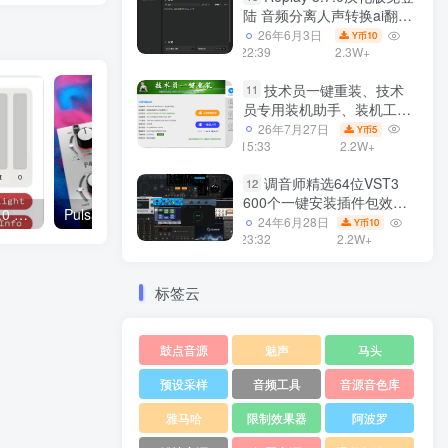
陆 音频分离人声转换ai翻唱
支持50系显卡 一键安装
26年6月3日
10
Y币
WiN
22:39
2.3W+
技术员一键重装、技术
11
员专用装机助手、装机工
具、电脑系统装机软件丶一
26年7月27日
5
Y币
键安装系统
15:33
2.2W+
Win7/win8/win10/WIN11
调音师精选64位VST3
12
600个一键安装插件包效果
Sketch Audio Lil’ Doc v1.0.0 VST3 CLAP AU AAX WiN/MAC
Pulsar Modular P440 Sweet Spot 2.0.6 WIN
器集合10G WiN
24年6月28日
10
Y币
23:32
2.2W+
标签云
鼓点音源
魅声
马头
预设采样
音频工具
音源音色库
雅马哈
限制效果器
阿波罗