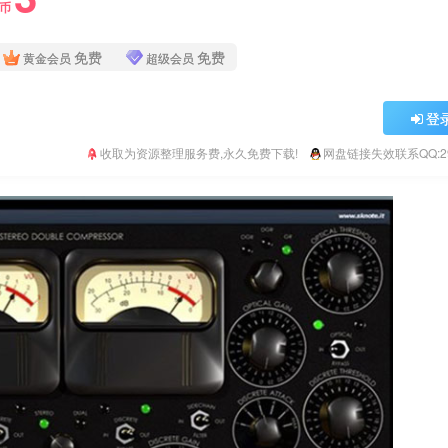
Y币
免费
免费
黄金会员
超级会员
登
收取为资源整理服务费,永久免费下载!
网盘链接失效联系QQ:293