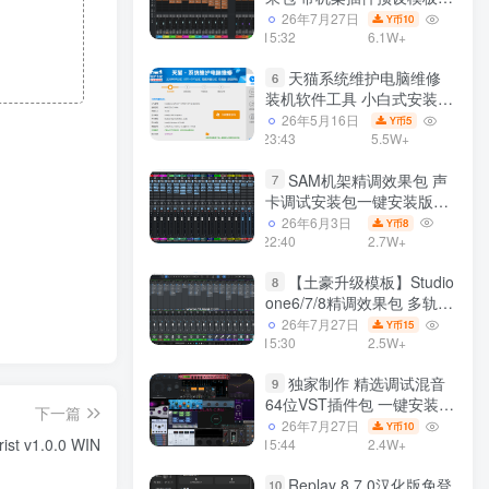
声卡调试好效果工程文件
26年7月27日
10
Y币
15:32
6.1W+
天猫系统维护电脑维修
6
装机软件工具 小白式安装
完全一键安装系统 电脑系统
26年5月16日
5
Y币
装机软件 一键重装系统
23:43
5.5W+
win7/win8/win10/win11/
SAM机架精调效果包 声
7
卡调试安装包一键安装版模
板 带插件预设效果文件
26年6月3日
8
Y币
22:40
2.7W+
【土豪升级模板】Studio
8
one6/7/8精调效果包 多轨道
效果模式可选 声卡调试好预
26年7月27日
15
Y币
设模板 带插件全套文件
15:30
2.5W+
独家制作 精选调试混音
9
64位VST插件包 一键安装
下一篇
600个效果器合集v2.0 WiN
26年7月27日
10
Y币
 v1.0.0 WIN
支持定制
15:44
2.4W+
Replay 8.7.0汉化版免登
10