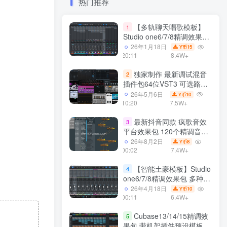
热门推荐
【多轨聊天唱歌模板】
1
Studio one6/7/8精调效果包
多种效果模式 声卡调试好直
26年1月18日
15
Y币
播预设模板
20:11
8.4W+
独家制作 最新调试混音
2
插件包64位VST3 可选路径
一键安装550个效果器合集
26年5月6日
10
Y币
v3.0 WiN 支持定制
10:20
7.5W+
最新抖音同款 疯歌音效
3
平台效果包 120个精调音效
包+软件自带170个音效
26年8月2日
8
Y币
+600个插件 带安装教程全
00:02
7.4W+
套
【智能土豪模板】Studio
4
one6/7/8精调效果包 多种效
果模式可选 声卡调试好预设
26年4月18日
10
Y币
带插件全套文件
00:11
6.4W+
Cubase13/14/15精调效
5
果包 带机架插件预设模板