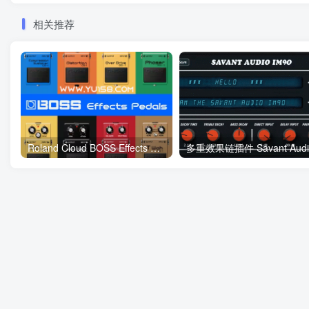
相关推荐
Roland Cloud BOSS Effects Pedals 1.0.0 MacOS