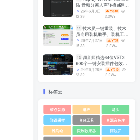
陆 音频分离人声转换ai翻唱
支持50系显卡 一键安装
26年6月3日
10
Y币
WiN
22:39
2.3W+
技术员一键重装、技术
11
员专用装机助手、装机工
具、电脑系统装机软件丶一
26年7月27日
5
Y币
键安装系统
15:33
2.2W+
Win7/win8/win10/WIN11
调音师精选64位VST3
12
600个一键安装插件包效果
器集合10G WiN
24年6月28日
10
Y币
23:32
2.2W+
标签云
鼓点音源
魅声
马头
预设采样
音频工具
音源音色库
雅马哈
限制效果器
阿波罗