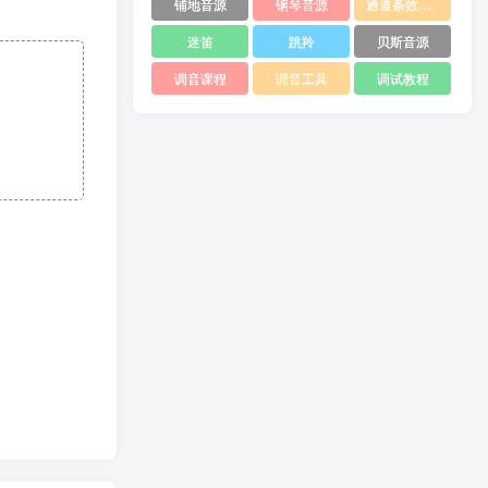
铺地音源
钢琴音源
通道条效果器
迷笛
跳羚
贝斯音源
调音课程
调音工具
调试教程