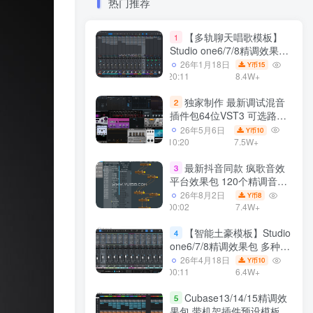
热门推荐
【多轨聊天唱歌模板】
1
Studio one6/7/8精调效果包
多种效果模式 声卡调试好直
26年1月18日
15
Y币
播预设模板
20:11
8.4W+
独家制作 最新调试混音
2
插件包64位VST3 可选路径
一键安装550个效果器合集
26年5月6日
10
Y币
v3.0 WiN 支持定制
10:20
7.5W+
最新抖音同款 疯歌音效
3
平台效果包 120个精调音效
包+软件自带170个音效
26年8月2日
8
Y币
+600个插件 带安装教程全
00:02
7.4W+
套
【智能土豪模板】Studio
4
one6/7/8精调效果包 多种效
果模式可选 声卡调试好预设
26年4月18日
10
Y币
带插件全套文件
00:11
6.4W+
Cubase13/14/15精调效
5
果包 带机架插件预设模板