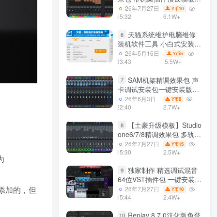
声卡调试好效果工程文件
26年7月27日
10
Y币
15:32
6.1W+
天猫系统维护电脑维修
6
装机软件工具 小白式安装
完全一键安装系统 电脑系统
26年5月16日
5
Y币
装机软件 一键重装系统
23:43
5.5W+
win7/win8/win10/win11/
SAM机架精调效果包 声
7
卡调试安装包一键安装版模
板 带插件预设效果文件
26年6月3日
8
Y币
22:40
2.7W+
【土豪升级模板】Studio
8
one6/7/8精调效果包 多轨道
效果模式可选 声卡调试好预
26年7月27日
15
Y币
设模板 带插件全套文件
15:30
2.5W+
为
独家制作 精选调试混音
9
64位VST插件包 一键安装
600个效果器合集v2.0 WiN
）添加的，但
26年7月27日
10
Y币
支持定制
15:44
2.4W+
Replay 8.7.0汉化版免登
10