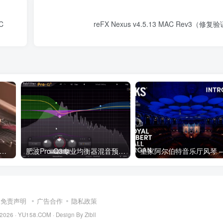
AC
reFX Nexus v4.5.13 MAC Rev3（
cture Sounds Dulciano KONTAKT扬琴锤演奏三角钢琴康泰克格式
肥波Pro-Q3专业均衡器混音预置 Streaky FabFilter Pro-Q3 Presets
免责声明
广告合作
隐私政策
 2026 ·
YU158.COM
·
Design By Zibll