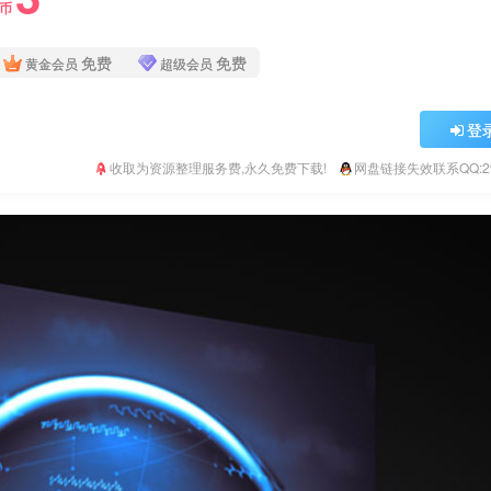
Y币
免费
免费
黄金会员
超级会员
登
收取为资源整理服务费,永久免费下载!
网盘链接失效联系QQ:293