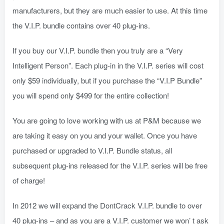
manufacturers, but they are much easier to use. At this time
the V.I.P. bundle contains over 40 plug-ins.
If you buy our V.I.P. bundle then you truly are a “Very
Intelligent Person”. Each plug-in in the V.I.P. series will cost
only $59 individually, but if you purchase the “V.I.P Bundle”
you will spend only $499 for the entire collection!
You are going to love working with us at P&M because we
are taking it easy on you and your wallet. Once you have
purchased or upgraded to V.I.P. Bundle status, all
subsequent plug-ins released for the V.I.P. series will be free
of charge!
In 2012 we will expand the DontCrack V.I.P. bundle to over
40 plug-ins – and as you are a V.I.P. customer we won’ t ask