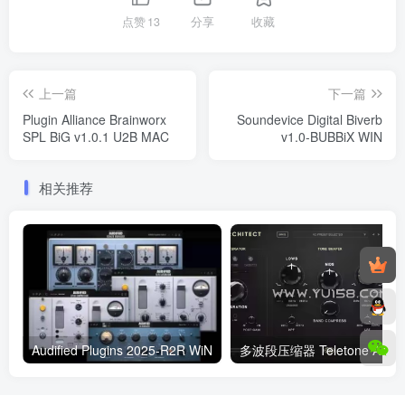
点赞
13
分享
收藏
上一篇
下一篇
Plugin Alliance Brainworx
Soundevice Digital Biverb
SPL BiG v1.0.1 U2B MAC
v1.0-BUBBiX WIN
相关推荐
Audified Plugins 2025-R2R WiN