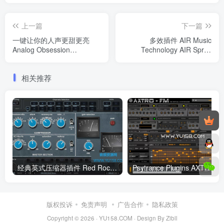
上一篇
下一篇
一键让你的人声更甜更亮
多效插件 AIR Music
Analog Obsession
Technology AIR Sprite
SweetVox WIN/MAC
v1.0.0.3-WiN
相关推荐
经典英式压缩器插件 Red Rock Sound Comp 609 V4.0.3 WIN BUBBiX
Psytrance 
版权投诉
免责声明
广告合作
隐私政策
Copyright © 2026 ·
YU158.COM
·
Design By Zibll