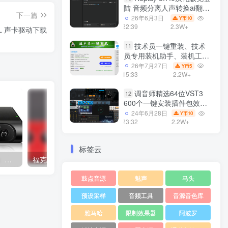
陆 音频分离人声转换ai翻唱
下一篇
支持50系显卡 一键安装
26年6月3日
10
Y币
WiN
22:39
2.3W+
 XL 声卡驱动下载
技术员一键重装、技术
11
员专用装机助手、装机工
具、电脑系统装机软件丶一
26年7月27日
5
Y币
键安装系统
15:33
2.2W+
Win7/win8/win10/WIN11
调音师精选64位VST3
12
600个一键安装插件包效果
器集合10G WiN
24年6月28日
10
Y币
23:32
2.2W+
标签云
iCON 艾肯声卡VH4（Live）驱动下载
福克斯特 Clarett 8Pre 音频接口驱动下载
鼓点音源
魅声
马头
预设采样
音频工具
音源音色库
雅马哈
限制效果器
阿波罗