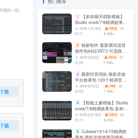
热门推荐
音所需的一切。
【多轨聊天唱歌模板】
1
Studio one6/7/8精调效果包
多种效果模式 声卡调试好直
26年1月18日
15
Y币
播预设模板
20:11
8.4W+
独家制作 最新调试混音
2
插件包64位VST3 可选路径
一键安装550个效果器合集
26年5月6日
10
Y币
v3.0 WiN 支持定制
10:20
7.5W+
最新抖音同款 疯歌音效
3
平台效果包 120个精调音效
包+软件自带170个音效
26年8月2日
8
Y币
下载
+600个插件 带安装教程全
00:02
7.4W+
套
【智能土豪模板】Studio
4
one6/7/8精调效果包 多种效
果模式可选 声卡调试好预设
26年4月18日
10
Y币
带插件全套文件
00:11
6.4W+
下载
Cubase13/14/15精调效
5
果包 带机架插件预设模板