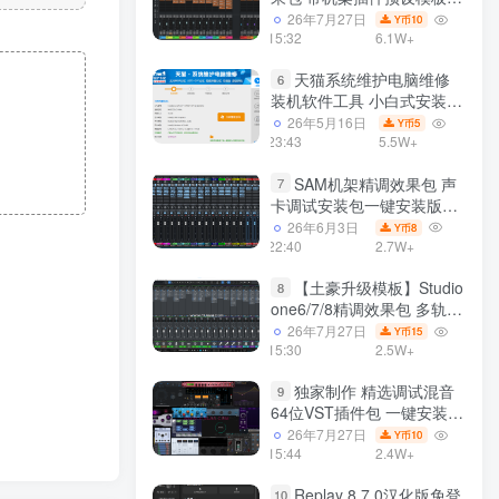
声卡调试好效果工程文件
26年7月27日
10
Y币
15:32
6.1W+
天猫系统维护电脑维修
6
装机软件工具 小白式安装
完全一键安装系统 电脑系统
26年5月16日
5
Y币
装机软件 一键重装系统
23:43
5.5W+
win7/win8/win10/win11/
SAM机架精调效果包 声
7
卡调试安装包一键安装版模
板 带插件预设效果文件
26年6月3日
8
Y币
22:40
2.7W+
【土豪升级模板】Studio
8
one6/7/8精调效果包 多轨道
效果模式可选 声卡调试好预
26年7月27日
15
Y币
设模板 带插件全套文件
15:30
2.5W+
独家制作 精选调试混音
9
64位VST插件包 一键安装
600个效果器合集v2.0 WiN
26年7月27日
10
Y币
支持定制
15:44
2.4W+
Replay 8.7.0汉化版免登
10