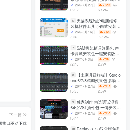
声卡调试好效果工程文件
26年7月27日
10
Y币
15:32
6.1W+
天猫系统维护电脑维修
6
装机软件工具 小白式安装
完全一键安装系统 电脑系统
26年5月16日
5
Y币
装机软件 一键重装系统
23:43
5.5W+
win7/win8/win10/win11/
SAM机架精调效果包 声
7
卡调试安装包一键安装版模
板 带插件预设效果文件
26年6月3日
8
Y币
22:40
2.7W+
【土豪升级模板】Studio
8
one6/7/8精调效果包 多轨道
效果模式可选 声卡调试好预
26年7月27日
15
Y币
设模板 带插件全套文件
15:30
2.5W+
独家制作 精选调试混音
9
64位VST插件包 一键安装
600个效果器合集v2.0 WiN
26年7月27日
10
Y币
下一篇
支持定制
15:44
2.4W+
e 音频接口驱动下载
Replay 8.7.0汉化版免登
10