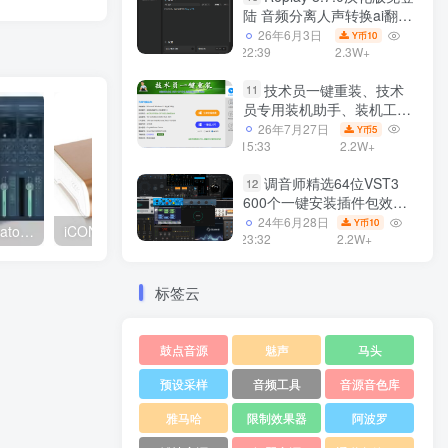
陆 音频分离人声转换ai翻唱
支持50系显卡 一键安装
26年6月3日
10
Y币
WiN
22:39
2.3W+
技术员一键重装、技术
11
员专用装机助手、装机工
具、电脑系统装机软件丶一
26年7月27日
5
Y币
键安装系统
15:33
2.2W+
Win7/win8/win10/WIN11
调音师精选64位VST3
12
600个一键安装插件包效果
器集合10G WiN
24年6月28日
10
Y币
VB Audio Voicemeeter Potato 3.1.1.9
iCON 艾肯声卡VH6 (ProDrive III)驱动下载
4.调试经验分享视频 基
23:32
2.2W+
标签云
鼓点音源
魅声
马头
预设采样
音频工具
音源音色库
雅马哈
限制效果器
阿波罗