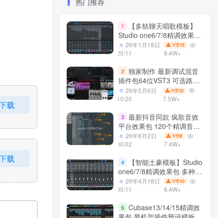
热门推荐
【多轨聊天唱歌模板】
1
Studio one6/7/8精调效果包
多种效果模式 声卡调试好直
26年1月18日
15
Y币
播预设模板
20:11
8.4W+
独家制作 最新调试混音
2
插件包64位VST3 可选路径
一键安装550个效果器合集
26年5月6日
10
Y币
v3.0 WiN 支持定制
10:20
7.5W+
下载
最新抖音同款 疯歌音效
3
平台效果包 120个精调音效
包+软件自带170个音效
26年8月2日
8
Y币
+600个插件 带安装教程全
00:02
7.4W+
套
下载
【智能土豪模板】Studio
4
one6/7/8精调效果包 多种效
果模式可选 声卡调试好预设
26年4月18日
10
Y币
带插件全套文件
00:11
6.4W+
Cubase13/14/15精调效
5
果包 带机架插件预设模板