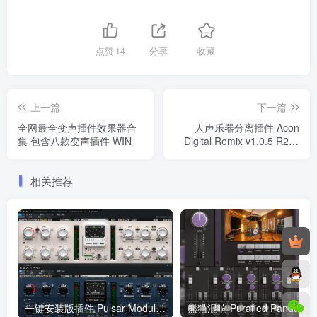
点赞
14
分享
收藏
上一篇
下一篇
全网最全变声插件效果器合
人声乐器分离插件 Acon
集 包含八款变声插件 WIN
Digital Remix v1.0.5 R2R-
WIN
相关推荐
一键安装版插件 Pulsar Modular P11 Abyss终极压缩 WIN
熊猫混响 Pur