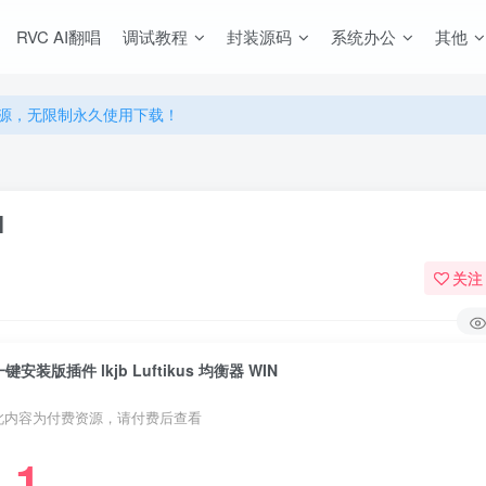
RVC AI翻唱
调试教程
封装源码
系统办公
其他
源，无限制永久使用下载！
多优惠，VIP资源群学习特权！
源，无限制永久使用下载！
多优惠，VIP资源群学习特权！
N
关注
一键安装版插件 lkjb Luftikus 均衡器 WIN
此内容为付费资源，请付费后查看
1