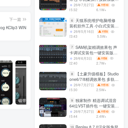
声卡调试好效果工程文件
26年7月27日
10
Y币
15:32
6.1W+
下一篇
天猫系统维护电脑维修
6
装机软件工具 小白式安装
 KClip3 WIN
完全一键安装系统 电脑系统
26年5月16日
5
Y币
装机软件 一键重装系统
23:43
5.5W+
win7/win8/win10/win11/
SAM机架精调效果包 声
7
卡调试安装包一键安装版模
板 带插件预设效果文件
26年6月3日
8
Y币
22:40
2.7W+
【土豪升级模板】Studio
8
one6/7/8精调效果包 多轨道
效果模式可选 声卡调试好预
26年7月27日
15
Y币
设模板 带插件全套文件
15:30
2.5W+
独家制作 精选调试混音
延迟处理器 Suzuki Kentaro Swirl V1.1 WiN/MAC
磁带饱和处理器 GARUC Audio Tape Hyll v1.0.2 Incl. Keygen-MOCHA WiN
9
64位VST插件包 一键安装
600个效果器合集v2.0 WiN
26年7月27日
10
Y币
支持定制
15:44
2.4W+
Replay 8.7.0汉化版免登
10