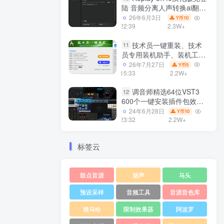
陆 音频分离人声转换ai翻唱
支持50系显卡 一键安装
26年6月3日
10
Y币
WiN
22:39
2.3W+
技术员一键重装、技术
11
员专用装机助手、装机工
具、电脑系统装机软件丶一
26年7月27日
5
Y币
键安装系统
15:33
2.2W+
Win7/win8/win10/WIN11
调音师精选64位VST3
12
600个一键安装插件包效果
器集合10G WiN
24年6月28日
10
Y币
23:32
2.2W+
标签云
鼓点音源
魅声
马头
预设采样
音频工具
音源音色库
雅马哈
限制效果器
阿波罗