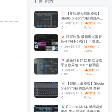
热门推荐
【多轨聊天唱歌模板】
1
Studio one6/7/8精调效果包
多种效果模式 声卡调试好直
26年1月18日
15
Y币
播预设模板
20:11
8.4W+
独家制作 最新调试混音
2
插件包64位VST3 可选路径
一键安装550个效果器合集
26年5月6日
10
Y币
v3.0 WiN 支持定制
10:20
7.5W+
最新抖音同款 疯歌音效
3
平台效果包 120个精调音效
包+软件自带170个音效
26年8月2日
8
Y币
+600个插件 带安装教程全
00:02
7.4W+
套
【智能土豪模板】Studio
4
one6/7/8精调效果包 多种效
果模式可选 声卡调试好预设
26年4月18日
10
Y币
带插件全套文件
00:11
6.4W+
Cubase13/14/15精调效
5
果包 带机架插件预设模板