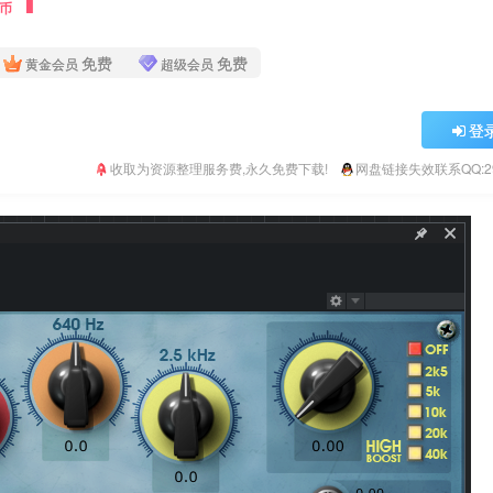
Y币
免费
免费
黄金会员
超级会员
登
收取为资源整理服务费,永久免费下载!
网盘链接失效联系QQ:293