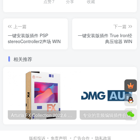
点赞
7
分享
收藏
上一篇
下一篇
一键安装版插件 PSP
一键安装版插件 True Iron经
stereoController2声场 WIN
典压缩器 WIN
相关推荐
Arturia FX Collection 2022.6 CE-V.R Rev全套 WiN
专业的音频编辑插件合
版权投诉
免责声明
广告合作
隐私政策