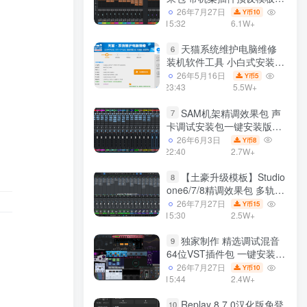
声卡调试好效果工程文件
26年7月27日
10
Y币
15:32
6.1W+
天猫系统维护电脑维修
6
装机软件工具 小白式安装
完全一键安装系统 电脑系统
26年5月16日
5
Y币
装机软件 一键重装系统
23:43
5.5W+
win7/win8/win10/win11/
SAM机架精调效果包 声
7
卡调试安装包一键安装版模
板 带插件预设效果文件
26年6月3日
8
Y币
22:40
2.7W+
【土豪升级模板】Studio
8
one6/7/8精调效果包 多轨道
效果模式可选 声卡调试好预
26年7月27日
15
Y币
设模板 带插件全套文件
15:30
2.5W+
独家制作 精选调试混音
9
64位VST插件包 一键安装
600个效果器合集v2.0 WiN
26年7月27日
10
Y币
支持定制
15:44
2.4W+
Replay 8.7.0汉化版免登
10