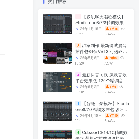
热门推荐
【多轨聊天唱歌模板】
1
Studio one6/7/8精调效果包
多种效果模式 声卡调试好直
26年1月18日
15
Y币
播预设模板
20:11
8.4W+
独家制作 最新调试混音
2
插件包64位VST3 可选路径
一键安装550个效果器合集
26年5月6日
10
Y币
v3.0 WiN 支持定制
10:20
7.5W+
最新抖音同款 疯歌音效
3
平台效果包 120个精调音效
包+软件自带170个音效
26年8月2日
8
Y币
+600个插件 带安装教程全
00:02
7.4W+
套
【智能土豪模板】Studio
4
one6/7/8精调效果包 多种效
果模式可选 声卡调试好预设
26年4月18日
10
Y币
带插件全套文件
00:11
6.4W+
Cubase13/14/15精调效
5
果包 带机架插件预设模板