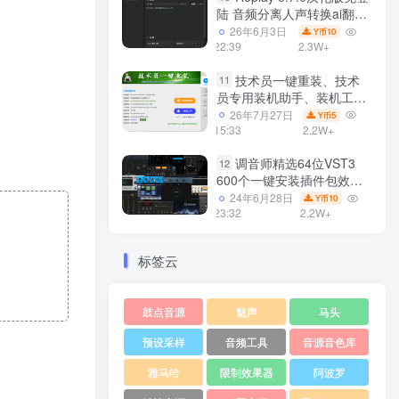
陆 音频分离人声转换ai翻唱
支持50系显卡 一键安装
26年6月3日
10
Y币
WiN
22:39
2.3W+
技术员一键重装、技术
11
员专用装机助手、装机工
具、电脑系统装机软件丶一
26年7月27日
5
Y币
键安装系统
15:33
2.2W+
Win7/win8/win10/WIN11
调音师精选64位VST3
12
600个一键安装插件包效果
器集合10G WiN
24年6月28日
10
Y币
23:32
2.2W+
标签云
鼓点音源
魅声
马头
预设采样
音频工具
音源音色库
雅马哈
限制效果器
阿波罗