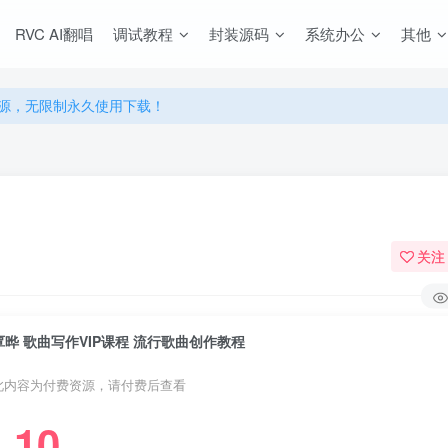
RVC AI翻唱
调试教程
封装源码
系统办公
其他
源，无限制永久使用下载！
多优惠，VIP资源群学习特权！
源，无限制永久使用下载！
多优惠，VIP资源群学习特权！
关注
覃晔 歌曲写作VIP课程 流行歌曲创作教程
此内容为付费资源，请付费后查看
10