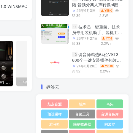
陆 音频分离人声转换ai翻唱
1.0 WIN&MAC
支持50系显卡 一键安装
26年6月3日
10
Y币
WiN
22:39
2.3W+
技术员一键重装、技术
11
员专用装机助手、装机工
具、电脑系统装机软件丶一
26年7月27日
5
Y币
键安装系统
15:33
2.2W+
Win7/win8/win10/WIN11
调音师精选64位VST3
12
600个一键安装插件包效果
器集合10G WiN
24年6月28日
10
Y币
23:32
2.2W+
Kush Audio Hammer Mk2 v1.0.0 ARM macOS
一键安装版插件 PSP SpringBox弹簧混响 WIN
标签云
鼓点音源
魅声
马头
预设采样
音频工具
音源音色库
雅马哈
限制效果器
阿波罗