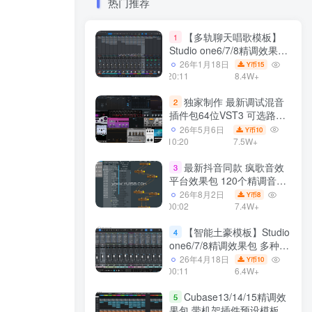
热门推荐
【多轨聊天唱歌模板】
1
Studio one6/7/8精调效果包
多种效果模式 声卡调试好直
26年1月18日
15
Y币
播预设模板
20:11
8.4W+
独家制作 最新调试混音
2
插件包64位VST3 可选路径
一键安装550个效果器合集
26年5月6日
10
Y币
v3.0 WiN 支持定制
10:20
7.5W+
最新抖音同款 疯歌音效
3
平台效果包 120个精调音效
包+软件自带170个音效
26年8月2日
8
Y币
+600个插件 带安装教程全
00:02
7.4W+
套
【智能土豪模板】Studio
4
one6/7/8精调效果包 多种效
果模式可选 声卡调试好预设
26年4月18日
10
Y币
带插件全套文件
00:11
6.4W+
Cubase13/14/15精调效
5
果包 带机架插件预设模板