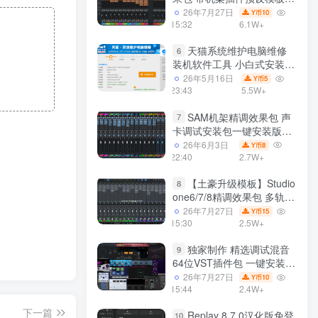
声卡调试好效果工程文件
26年7月27日
10
Y币
15:32
6.1W+
天猫系统维护电脑维修
6
装机软件工具 小白式安装
完全一键安装系统 电脑系统
26年5月16日
5
Y币
装机软件 一键重装系统
23:43
5.5W+
win7/win8/win10/win11/
SAM机架精调效果包 声
7
卡调试安装包一键安装版模
板 带插件预设效果文件
26年6月3日
8
Y币
22:40
2.7W+
【土豪升级模板】Studio
8
one6/7/8精调效果包 多轨道
效果模式可选 声卡调试好预
26年7月27日
15
Y币
设模板 带插件全套文件
15:30
2.5W+
独家制作 精选调试混音
9
64位VST插件包 一键安装
600个效果器合集v2.0 WiN
26年7月27日
10
Y币
支持定制
15:44
2.4W+
下一篇
Replay 8.7.0汉化版免登
10