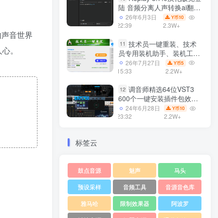
陆 音频分离人声转换ai翻唱
支持50系显卡 一键安装
26年6月3日
10
Y币
WiN
22:39
2.3W+
的声音世界
技术员一键重装、技术
11
人心。
员专用装机助手、装机工
具、电脑系统装机软件丶一
26年7月27日
5
Y币
键安装系统
15:33
2.2W+
Win7/win8/win10/WIN11
调音师精选64位VST3
12
600个一键安装插件包效果
器集合10G WiN
24年6月28日
10
Y币
23:32
2.2W+
标签云
鼓点音源
魅声
马头
预设采样
音频工具
音源音色库
雅马哈
限制效果器
阿波罗