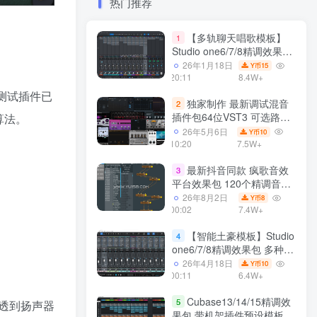
热门推荐
【多轨聊天唱歌模板】
1
Studio one6/7/8精调效果包
多种效果模式 声卡调试好直
26年1月18日
15
Y币
播预设模板
20:11
8.4W+
，因此测试插件已
独家制作 最新调试混音
2
插件包64位VST3 可选路径
 算法。
一键安装550个效果器合集
26年5月6日
10
Y币
v3.0 WiN 支持定制
10:20
7.5W+
最新抖音同款 疯歌音效
3
平台效果包 120个精调音效
包+软件自带170个音效
26年8月2日
8
Y币
+600个插件 带安装教程全
00:02
7.4W+
套
【智能土豪模板】Studio
4
one6/7/8精调效果包 多种效
果模式可选 声卡调试好预设
26年4月18日
10
Y币
带插件全套文件
00:11
6.4W+
Cubase13/14/15精调效
5
透到扬声器
果包 带机架插件预设模板