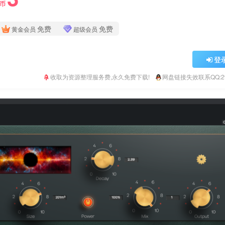
Y币
免费
免费
黄金会员
超级会员
登
收取为资源整理服务费,永久免费下载!
网盘链接失效联系QQ:293