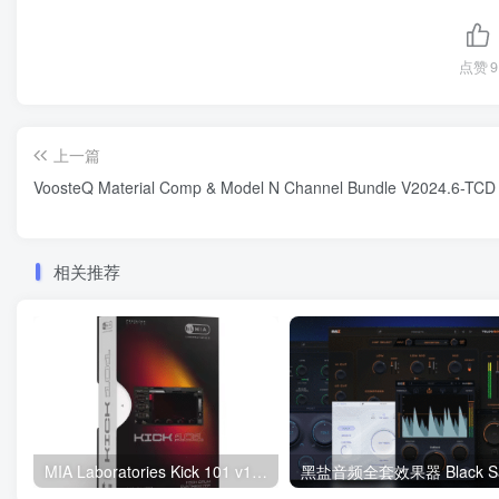
点赞
9
上一篇
VoosteQ Material Comp & Model N Channel Bundle V2024.6-TCD
相关推荐
MIA Laboratories Kick 101 v1.0.0 WiN