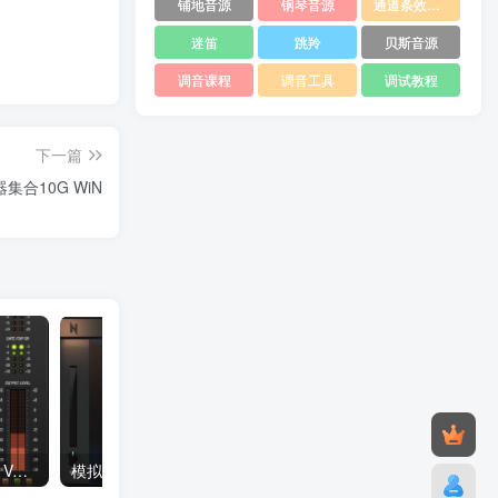
铺地音源
钢琴音源
通道条效果器
迷笛
跳羚
贝斯音源
调音课程
调音工具
调试教程
下一篇
集合10G WiN
通道条 – Fuse Audio Labs VCS-1 v1.0.0 WIN OSX Incl Keygen
模拟电话手机喇叭汽车插件 NoiseAsh speakersim WIN