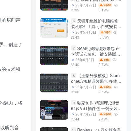
声卡调试好效果工程文件
26年7月27日
10
Y币
15:32
6.1W+
自然的房间声
天猫系统维护电脑维修
6
装机软件工具 小白式安装
完全一键安装系统 电脑系统
26年5月16日
5
Y币
装机软件 一键重装系统
23:43
5.5W+
win7/win8/win10/win11/
界，创造了
SAM机架精调效果包 声
7
卡调试安装包一键安装版模
板 带插件预设效果文件
26年6月3日
8
Y币
22:40
2.7W+
杂的技术和
【土豪升级模板】Studio
8
one6/7/8精调效果包 多轨道
效果模式可选 声卡调试好预
26年7月27日
15
Y币
设模板 带插件全套文件
15:30
2.5W+
的魅力，将
独家制作 精选调试混音
9
64位VST插件包 一键安装
600个效果器合集v2.0 WiN
26年7月27日
10
Y币
支持定制
15:44
2.4W+
可以听到音
Replay 8.7.0汉化版免登
10