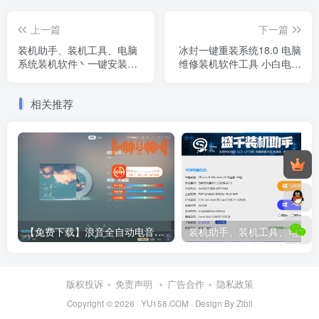
上一篇
下一篇
装机助手、装机工具、电脑
冰封一键重装系统18.0 电脑
系统装机软件丶一键安装系
维修装机软件工具 小白电脑
统Win7/win8/win10/WIN11
系统装机软件 一键安装系统
win7/win8/win10/win11/
相关推荐
【免费下载】浪音全自动电音助手 自动识别基调 一键升降调 消除伴奏 直播跟唱功能 修音辅助工具
装机助
版权投诉
免责声明
广告合作
隐私政策
Copyright © 2026 ·
YU158.COM
·
Design By Zibll