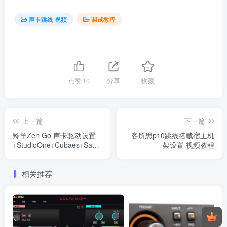
声卡跳线 视频
调试教程
点赞
10
分享
收藏
上一篇
下一篇
羚羊Zen Go 声卡驱动设置
客所思p10跳线搭载宿主机
+StudioOne+Cubaes+Sam
架设置 视频教程
机架通道跳线设置 视频教程
相关推荐