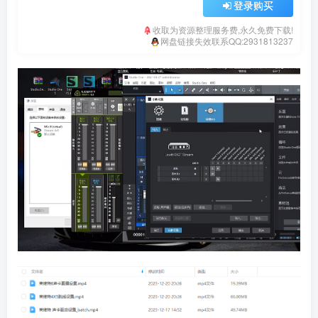
登录购买
收取为资源整理服务费,永久免费下载!
网盘链接失效联系QQ:2931813237