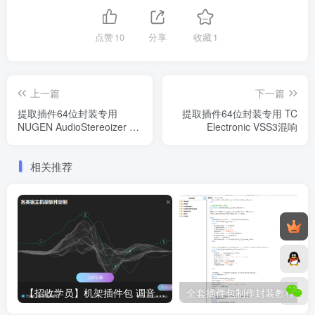
点赞
10
分享
收藏
1
上一篇
下一篇
提取插件64位封装专用
提取插件64位封装专用 TC
NUGEN AudioStereoizer 3
Electronic VSS3混响
声场控制
相关推荐
【招收学员】机架插件包 调音工具箱 封装工具箱 声卡调试 AI翻唱 RVC变声 教学指导定制服务
全