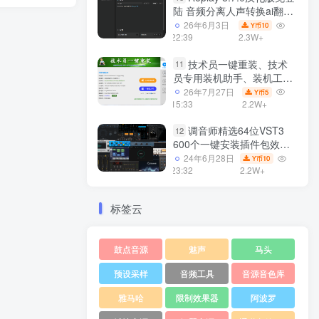
陆 音频分离人声转换ai翻唱
支持50系显卡 一键安装
26年6月3日
10
Y币
WiN
22:39
2.3W+
技术员一键重装、技术
11
员专用装机助手、装机工
具、电脑系统装机软件丶一
26年7月27日
5
Y币
键安装系统
15:33
2.2W+
Win7/win8/win10/WIN11
调音师精选64位VST3
12
600个一键安装插件包效果
器集合10G WiN
24年6月28日
10
Y币
23:32
2.2W+
标签云
鼓点音源
魅声
马头
预设采样
音频工具
音源音色库
雅马哈
限制效果器
阿波罗