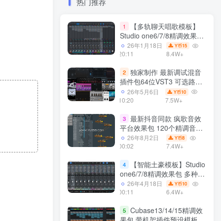
热门推荐
【多轨聊天唱歌模板】
1
Studio one6/7/8精调效果包
多种效果模式 声卡调试好直
26年1月18日
15
Y币
播预设模板
20:11
8.4W+
独家制作 最新调试混音
2
插件包64位VST3 可选路径
一键安装550个效果器合集
26年5月6日
10
Y币
v3.0 WiN 支持定制
10:20
7.5W+
最新抖音同款 疯歌音效
3
平台效果包 120个精调音效
包+软件自带170个音效
26年8月2日
8
Y币
+600个插件 带安装教程全
00:02
7.4W+
套
【智能土豪模板】Studio
4
one6/7/8精调效果包 多种效
果模式可选 声卡调试好预设
26年4月18日
10
Y币
带插件全套文件
00:11
6.4W+
Cubase13/14/15精调效
5
果包 带机架插件预设模板