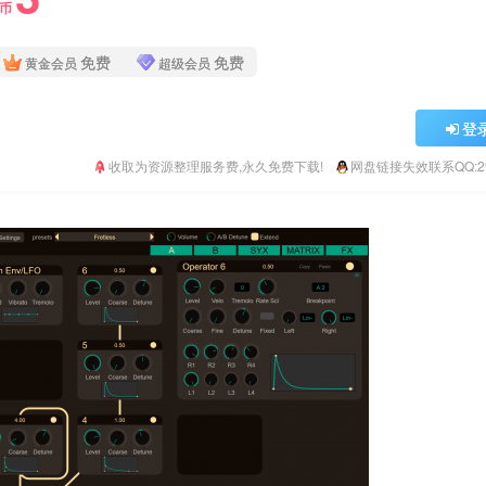
Y币
免费
免费
黄金会员
超级会员
登
收取为资源整理服务费,永久免费下载!
网盘链接失效联系QQ:293