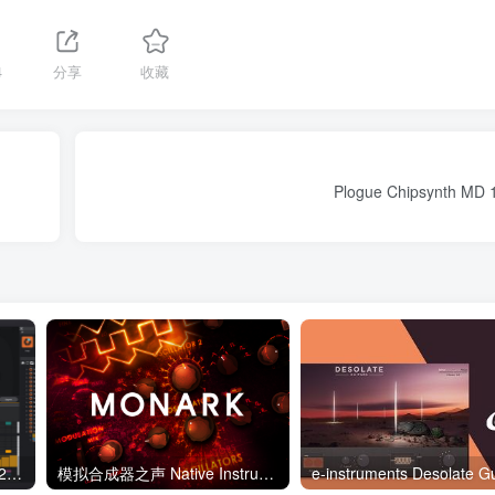
4
分享
收藏
Plogue Chipsynth MD 
采样管理器 Algonaut Atlas v2.3.4 WIN Algonaut Atlas 2 Factory Content
模拟合成器之声 Native Instruments Monark v1.3.1.3