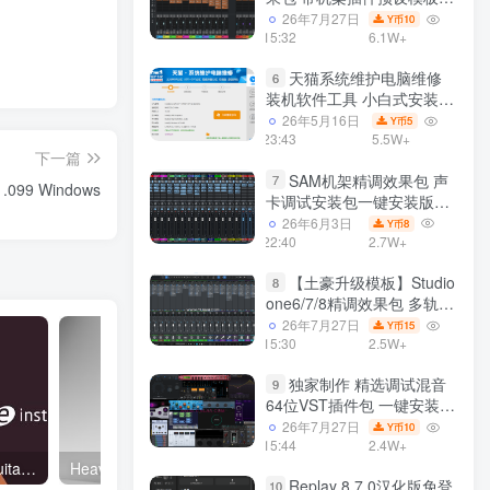
声卡调试好效果工程文件
26年7月27日
10
Y币
15:32
6.1W+
天猫系统维护电脑维修
6
装机软件工具 小白式安装
完全一键安装系统 电脑系统
26年5月16日
5
Y币
装机软件 一键重装系统
23:43
5.5W+
下一篇
win7/win8/win10/win11/
SAM机架精调效果包 声
7
1.099 Windows
卡调试安装包一键安装版模
板 带插件预设效果文件
26年6月3日
8
Y币
22:40
2.7W+
【土豪升级模板】Studio
8
one6/7/8精调效果包 多轨道
效果模式可选 声卡调试好预
26年7月27日
15
Y币
设模板 带插件全套文件
15:30
2.5W+
独家制作 精选调试混音
9
64位VST插件包 一键安装
600个效果器合集v2.0 WiN
26年7月27日
10
Y币
支持定制
15:44
2.4W+
e-instruments Desolate Guitars (KONTAKT)
Heavyocity AEON Melodic 电子合成音源 Windows/MacOS 康泰克音色
Replay 8.7.0汉化版免登
10