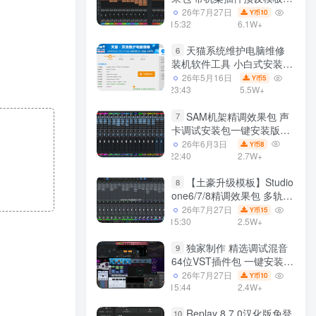
声卡调试好效果工程文件
26年7月27日
10
Y币
15:32
6.1W+
天猫系统维护电脑维修
6
装机软件工具 小白式安装
完全一键安装系统 电脑系统
26年5月16日
5
Y币
装机软件 一键重装系统
23:43
5.5W+
win7/win8/win10/win11/
SAM机架精调效果包 声
7
卡调试安装包一键安装版模
板 带插件预设效果文件
26年6月3日
8
Y币
22:40
2.7W+
【土豪升级模板】Studio
8
one6/7/8精调效果包 多轨道
效果模式可选 声卡调试好预
26年7月27日
15
Y币
设模板 带插件全套文件
15:30
2.5W+
独家制作 精选调试混音
9
64位VST插件包 一键安装
600个效果器合集v2.0 WiN
26年7月27日
10
Y币
支持定制
15:44
2.4W+
Replay 8.7.0汉化版免登
10