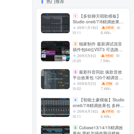
热门推荐
【多轨聊天唱歌模板】
1
Studio one6/7/8精调效果包
多种效果模式 声卡调试好直
26年1月18日
15
Y币
播预设模板
20:11
8.4W+
独家制作 最新调试混音
2
插件包64位VST3 可选路径
一键安装550个效果器合集
26年5月6日
10
Y币
v3.0 WiN 支持定制
10:20
7.5W+
最新抖音同款 疯歌音效
3
平台效果包 120个精调音效
包+软件自带170个音效
26年8月2日
8
Y币
+600个插件 带安装教程全
00:02
7.4W+
套
【智能土豪模板】Studio
4
one6/7/8精调效果包 多种效
果模式可选 声卡调试好预设
26年4月18日
10
Y币
带插件全套文件
00:11
6.4W+
Cubase13/14/15精调效
5
果包 带机架插件预设模板