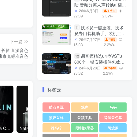
陆 音频分离人声转换ai翻唱
支持50系显卡 一键安装
26年6月3日
10
Y币
WiN
22:39
2.3W+
技术员一键重装、技术
11
员专用装机助手、装机工
具、电脑系统装机软件丶一
26年7月27日
5
Y币
下一篇
键安装系统
15:33
2.2W+
簧管 长笛 音源音色
Win7/win8/win10/WIN11
调音师精选64位VST3
OS 康泰克标准音色
12
600个一键安装插件包效果
器集合10G WiN
24年6月28日
10
Y币
23:32
2.2W+
标签云
鼓点音源
魅声
马头
预设采样
音频工具
音源音色库
雅马哈
限制效果器
阿波罗
当代独奏小提琴Sonixinema Contemporary Soloist Violin KONTAKT0
Native Instruments Kontakt 7 v7.1.8 WIN仿真器版