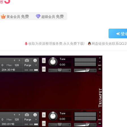
Y币
免费
免费
黄金会员
超级会员
登
收取为资源整理服务费,永久免费下载!
网盘链接失效联系QQ:293