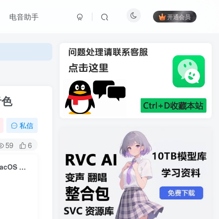
电音助手
开通会员
音色
私信
59
6
Best Service Chris Hein Horns铜管四件套萨克斯小号音源 Windows/MacOS 康泰克音色