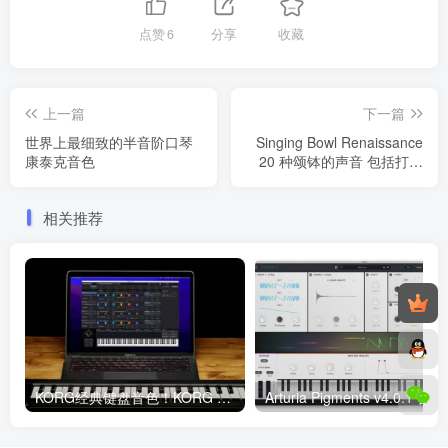
点赞
6
分享
收藏
上一篇
下一篇
世界上最细致的半音阶口琴
Singing Bowl Renaissance
康泰克音色
20 种颂钵的声音 包括打击
性的音调和氛围嗡鸣声
Win/Mac
相关推荐
KORG经典键盘音色！KORG Wavestate Native v1.0.5 Mac
Arturia