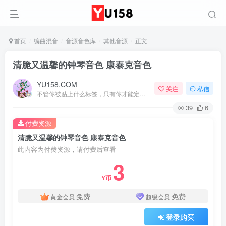
首页
编曲混音
音源音色库
其他音源
正文
清脆又温馨的钟琴音色 康泰克音色
YU158.COM
关注
私信
不管你被贴上什么标签，只有你才能定义你自己
39
6
付费资源
清脆又温馨的钟琴音色 康泰克音色
此内容为付费资源，请付费后查看
3
Y币
免费
免费
黄金会员
超级会员
登录购买